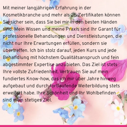
Mit meiner langjährigen Erfahrung in der
Kosmetikbranche und mehr als 25 Zertifikaten können
Sie sicher sein, dass Sie bei mir in den besten Händen
sind. Mein Wissen und meine Praxis sind Ihr Garant für
professionelle Behandlungen und Dienstleistungen, die
nicht nur Ihre Erwartungen erfüllen, sondern sie
übertreffen. Ich bin stolz darauf, jeden Kurs und jede
Behandlung mit höchstem Qualitätsanspruch und fein
abgestimmter Expertise anzubieten. Das Ziel ist stets
Ihre vollste Zufriedenheit. Vertrauen Sie auf mein
fundiertes Know-how, das ich mir über Jahre hinweg
aufgebaut und durch fortlaufende Weiterbildung stets
erweitert habe. Ihre Schönheit und Ihr Wohlbefinden
sind mein stetiges Ziel.