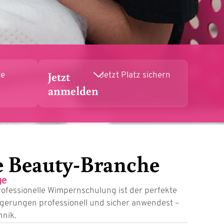
Jetzt
te
Jetzt Platz sichern
anmelden
e Beauty-Branche
ge
ofessionelle Wimpernschulung ist der perfekte
ngerungen professionell und sicher anwendest –
hnik.