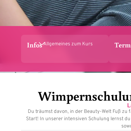
Infos
Term
Allgemeines zum Kurs
Wimpernschulung
L
Du träumst davon, in der Beauty-Welt Fuß zu 
Start! In unserer intensiven Schulung lernst 
sowo