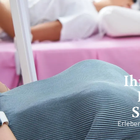
Ih
S
Erleben