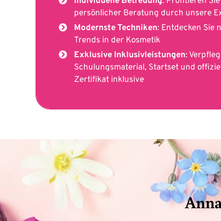
Individuelle Betreuung
: Profitieren Si
persönlicher Beratung durch unsere E
Modernste Techniken
: Entdecken Sie 
Trends in der Kosmetik
Exklusive Inklusivleistungen
: Verpfle
Schulungsmaterial, Startset und offizie
Zertifikat inklusive
Anna