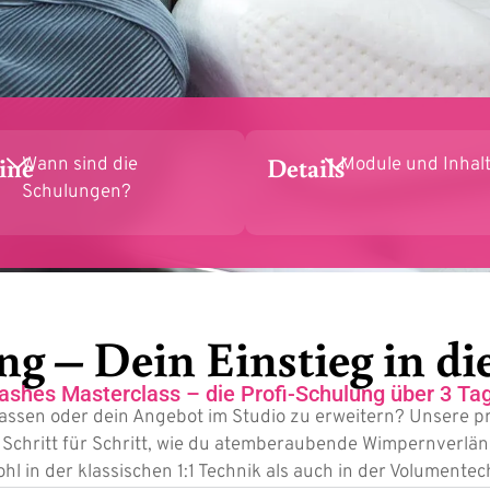
ine
Details
Wann sind die
Module und Inhal
Schulungen?
 – Dein Einstieg in di
ashes Masterclass – die Profi-Schulung über 3 Ta
fassen oder dein Angebot im Studio zu erweitern? Unsere pr
du Schritt für Schritt, wie du atemberaubende Wimpernverlä
hl in der klassischen 1:1 Technik als auch in der Volumentec