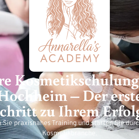
re Kosmetik­schulung
Hochheim – Der erst
chritt zu Ihrem Erfol
 Sie praxisnahes Training und starten Sie durc
Kosmetikbranche.