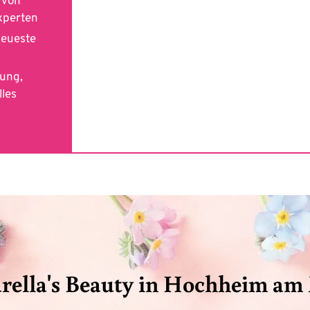
e von
xperten
neueste
gung,
lles
rella's Beauty in Hochheim am