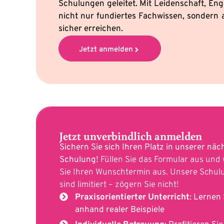
Schulungen geleitet. Mit Leidenschaft, En
nicht nur fundiertes Fachwissen, sondern 
sicher erreichen.
Jetzt anmelden
Jetzt unverbindlich anmelden
Sichern Sie sich Ihren Platz in unserer näc
Schulung!
Füllen Sie das Formular aus und
Sie Ihren Wunschtermin aus. Unsere Schu
sind limitiert – zögern Sie nicht!
Praxisorientierter Unterricht
: Lernen 
anhand realer Beispiele