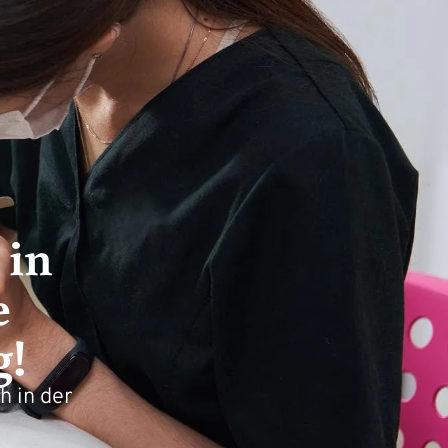
 in
e
g!
h in der